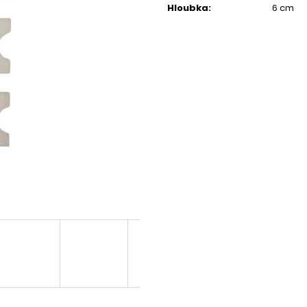
Hloubka
:
6 cm