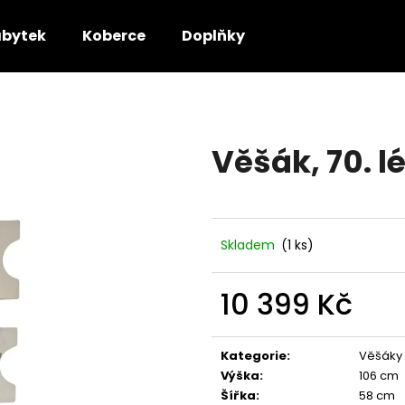
bytek
Koberce
Doplňky
Co potřebujete najít?
Věšák, 70. l
HLEDAT
Doporučujeme
Skladem
(1 ks)
10 399 Kč
Měrná
cena:
Kategorie
:
Věšáky
Výška
:
106 cm
Šířka
:
58 cm