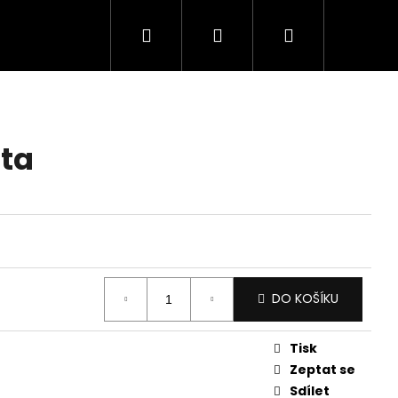
Hledat
Přihlášení
Nákupní
košík
éta
DO KOŠÍKU
Tisk
Zeptat se
Sdílet