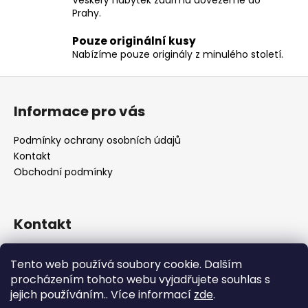
Veškerý nábytek zdarma dovezeme do
í
Prahy.
p
Pouze originální kusy
r
Nabízíme pouze originály z minulého století.
v
k
Z
y
á
v
Informace pro vás
p
ý
p
a
Podmínky ochrany osobních údajů
i
t
Kontakt
s
í
Obchodní podmínky
u
Kontakt
retro
@
designrobot.cz
Tento web používá soubory cookie. Dalším
designrobotcz
procházením tohoto webu vyjadřujete souhlas s
jejich používáním.. Více informací
zde
.