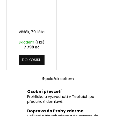
Věšák, 70. léta
Skladem
(1 ks)
7 799 Kč
DO KOŠÍKU
9
položek celkem
O
v
Osobní převzetí
l
Prohlídka a vyzvednutí v Teplicích po
á
předchozí domluvě.
d
a
Doprava do Prahy zdarma
c