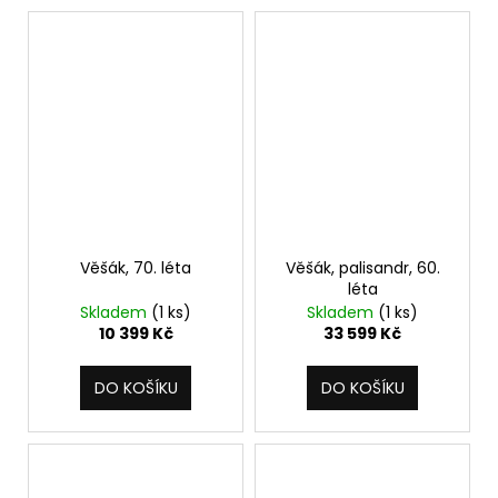
č
u
j
e
m
e
Věšák, 70. léta
Věšák, palisandr, 60.
léta
Skladem
(1 ks)
Skladem
(1 ks)
10 399 Kč
33 599 Kč
DO KOŠÍKU
DO KOŠÍKU